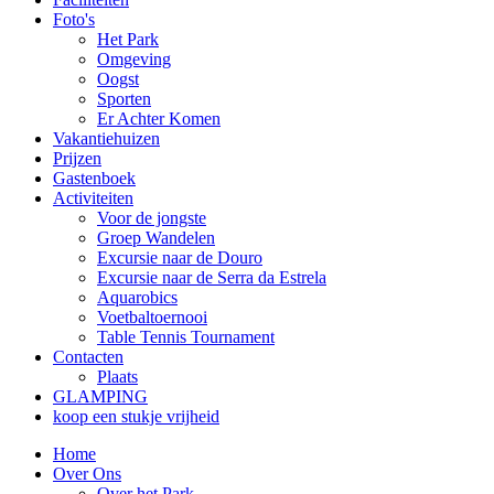
Foto's
Het Park
Omgeving
Oogst
Sporten
Er Achter Komen
Vakantiehuizen
Prijzen
Gastenboek
Activiteiten
Voor de jongste
Groep Wandelen
Excursie naar de Douro
Excursie naar de Serra da Estrela
Aquarobics
Voetbaltoernooi
Table Tennis Tournament
Contacten
Plaats
GLAMPING
koop een stukje vrijheid
Home
Over Ons
Over het Park