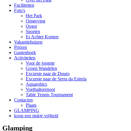
Faciliteiten
Foto's
Het Park
Omgeving
Oogst
Sporten
Er Achter Komen
Vakantiehuizen
Prijzen
Gastenboek
Activiteiten
Voor de jongste
Groep Wandelen
Excursie naar de Douro
Excursie naar de Serra da Estrela
Aquarobics
Voetbaltoernooi
Table Tennis Tournament
Contacten
Plaats
GLAMPING
koop een stukje vrijheid
Glamping