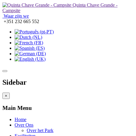
Quinta Chave Grande -
Campsite
Waar zijn we
+351 232 665 552
Sidebar
×
Main Menu
Home
Over Ons
Over het Park
Faciliteiten