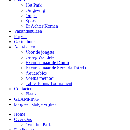
Het Park
Omgeving
Oogst
Sporten
Er Achter Komen
Vakantiehuizen
Prijzen
Gastenboek
Activiteiten
Voor de jongste
Groep Wandelen
Excursie naar de Douro
Excursie naar de Serra da Estrela
Aquarobics
Voetbaltoernooi
Table Tennis Tournament
Contacten
Plaats
GLAMPING
koop een stukje vrijheid
Home
Over Ons
Over het Park
Faciliteiten