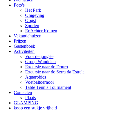
Foto's
Het Park
Omgeving
Oogst
Sporten
Er Achter Komen
Vakantiehuizen
Prijzen
Gastenboek
Activiteiten
Voor de jongste
Groep Wandelen
Excursie naar de Douro
Excursie naar de Serra da Estrela
Aquarobics
Voetbaltoernooi
Table Tennis Tournament
Contacten
Plaats
GLAMPING
koop een stukje vrijheid