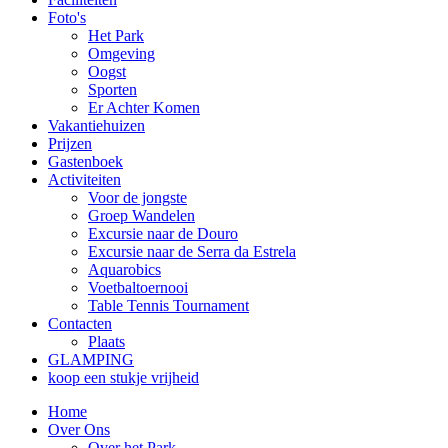
Foto's
Het Park
Omgeving
Oogst
Sporten
Er Achter Komen
Vakantiehuizen
Prijzen
Gastenboek
Activiteiten
Voor de jongste
Groep Wandelen
Excursie naar de Douro
Excursie naar de Serra da Estrela
Aquarobics
Voetbaltoernooi
Table Tennis Tournament
Contacten
Plaats
GLAMPING
koop een stukje vrijheid
Home
Over Ons
Over het Park