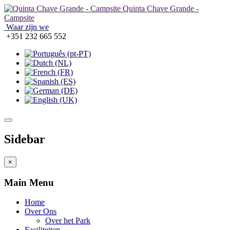
Quinta Chave Grande -
Campsite
Waar zijn we
+351 232 665 552
Sidebar
×
Main Menu
Home
Over Ons
Over het Park
Faciliteiten