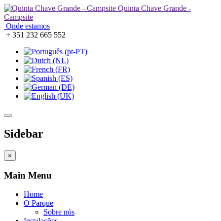
Quinta Chave Grande -
Campsite
Onde estamos
+ 351 232 665 552
Sidebar
×
Main Menu
Home
O Parque
Sobre nós
Instalações