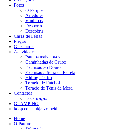
Fotos
O Parque
Arredores
Vindimas
Desporto
Descobrir
Casas de Férias
Preços
Guestbook
Actividades
Para os mais novos
Caminhadas de Grupo
Excursão ao Douro
Excursão à Serra da Estrela
Hidroginástica
Torneio de Futebol
Torneio de Ténis de Mesa
Contactos
Localização
GLAMPING
koop een stukje vrijheid
Home
O Parque
Sobre nós