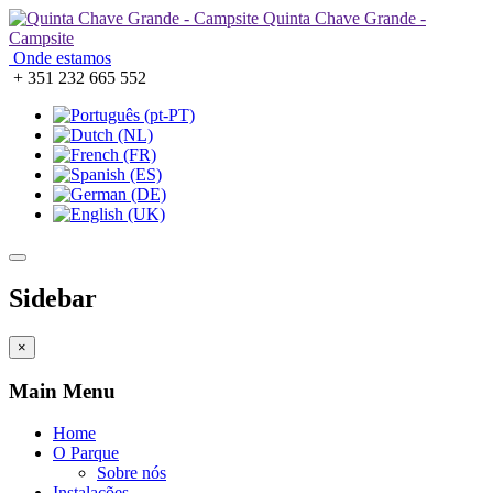
Quinta Chave Grande -
Campsite
Onde estamos
+ 351 232 665 552
Sidebar
×
Main Menu
Home
O Parque
Sobre nós
Instalações