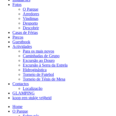
Fotos
O Parque
Arredores
Vindimas
Desporto
Descobrir
Casas de Férias
Preços
Guestbook
Actividades
Para os mais novos
Caminhadas de Grupo
Excursão ao Douro
Excursão à Serra da Estrela
Hidroginástica
Torneio de Futebol
Torneio de Ténis de Mesa
Contactos
Localização
GLAMPING
koop een stukje vrijheid
Home
O Parque
Sobre nós