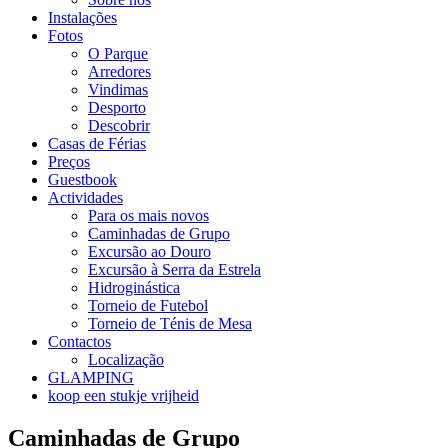
Instalações
Fotos
O Parque
Arredores
Vindimas
Desporto
Descobrir
Casas de Férias
Preços
Guestbook
Actividades
Para os mais novos
Caminhadas de Grupo
Excursão ao Douro
Excursão à Serra da Estrela
Hidroginástica
Torneio de Futebol
Torneio de Ténis de Mesa
Contactos
Localização
GLAMPING
koop een stukje vrijheid
Caminhadas de Grupo