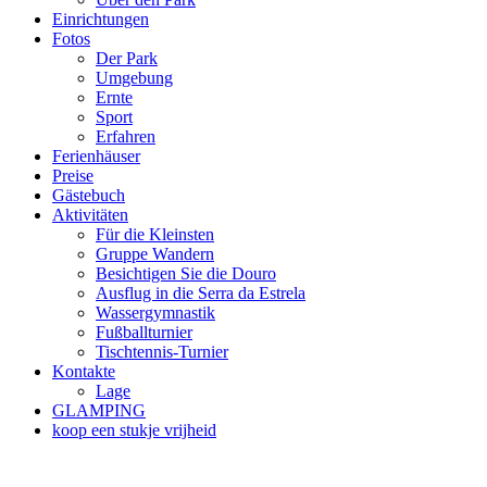
Einrichtungen
Fotos
Der Park
Umgebung
Ernte
Sport
Erfahren
Ferienhäuser
Preise
Gästebuch
Aktivitäten
Für die Kleinsten
Gruppe Wandern
Besichtigen Sie die Douro
Ausflug in die Serra da Estrela
Wassergymnastik
Fußballturnier
Tischtennis-Turnier
Kontakte
Lage
GLAMPING
koop een stukje vrijheid