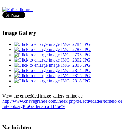
Image Gallery
View the embedded image gallery online at:
http://www.chavegrande.com/index.php/de/actividades/torneio-de-
futebol#sigProGalleria65d1f4fa49
Nachrichten