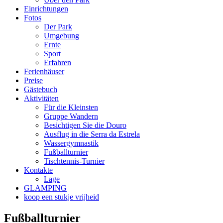
Einrichtungen
Fotos
Der Park
Umgebung
Ernte
Sport
Erfahren
Ferienhäuser
Preise
Gästebuch
Aktivitäten
Für die Kleinsten
Gruppe Wandern
Besichtigen Sie die Douro
Ausflug in die Serra da Estrela
Wassergymnastik
Fußballturnier
Tischtennis-Turnier
Kontakte
Lage
GLAMPING
koop een stukje vrijheid
Fußballturnier