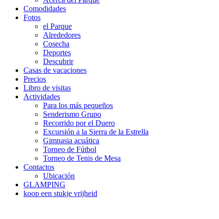
Comodidades
Fotos
el Parque
Alrededores
Cosecha
Deportes
Descubrir
Casas de vacaciones
Precios
Libro de visitas
Actividades
Para los más pequeños
Senderismo Grupo
Recorrido por el Duero
Excursión a la Sierra de la Estrella
Gimnasia acuática
Torneo de Fútbol
Torneo de Tenis de Mesa
Contactos
Ubicación
GLAMPING
koop een stukje vrijheid