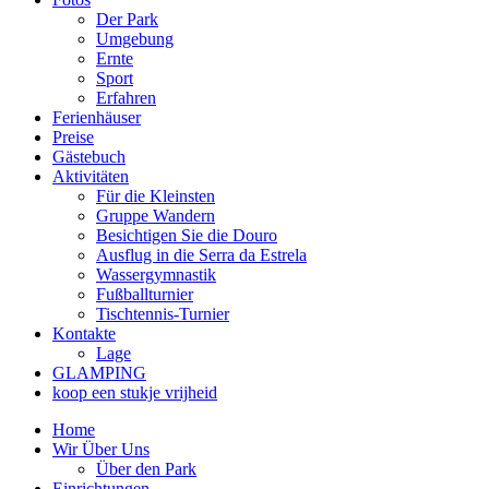
Der Park
Umgebung
Ernte
Sport
Erfahren
Ferienhäuser
Preise
Gästebuch
Aktivitäten
Für die Kleinsten
Gruppe Wandern
Besichtigen Sie die Douro
Ausflug in die Serra da Estrela
Wassergymnastik
Fußballturnier
Tischtennis-Turnier
Kontakte
Lage
GLAMPING
koop een stukje vrijheid
Home
Wir Über Uns
Über den Park
Einrichtungen