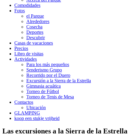
Comodidades
Fotos
el Parque
Alrededores
Cosecha
Deportes
Descubrir
Casas de vacaciones
Precios
Libro de visitas
Actividades
Para los más pequeños
Senderismo Grupo
Recorrido por el Duero
Excursión a la Sierra de la Estrella
Gimnasia acuática
Torneo de Fútbol
Torneo de Tenis de Mesa
Contactos
Ubicación
GLAMPING
koop een stukje vrijheid
Las excursiones a la Sierra de la Estrella